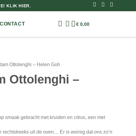
! KLIK HIER.
CONTACT
€
0,00
tam Ottolenghi – Helen Goh
 Ottolenghi –
op smaak gebracht met kruiden en citrus, een met
 rechtstreeks uit de oven… Er is weinig dat ons zo’n