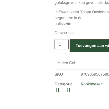
geluksgevoel kan geven als dez
In Sweet keert Yotam Ottolenghi
begonnen: in de
patisserie.
Op voorraad
Toevoegen aan w
– Helen Goh
SKU
978905956758
Categorie
Kookboeken