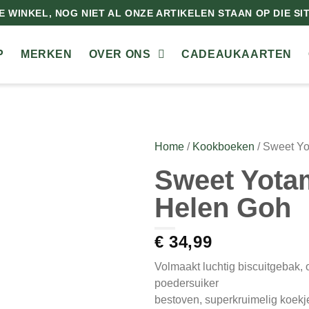
 WINKEL, NOG NIET AL ONZE ARTIKELEN STAAN OP DIE SITE
P
MERKEN
OVER ONS
CADEAUKAARTEN
Home
/
Kookboeken
/ Sweet Yo
Sweet Yotam
Helen Goh
€
34,99
Volmaakt luchtig biscuitgebak, 
poedersuiker
bestoven, superkruimelig koekje