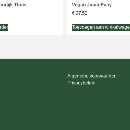
dendijk Thuis
Vegan JapanEasy
€
27,50
rder
Toevoegen aan winkelwage
Algemene voorwaarden
Privacybeleid