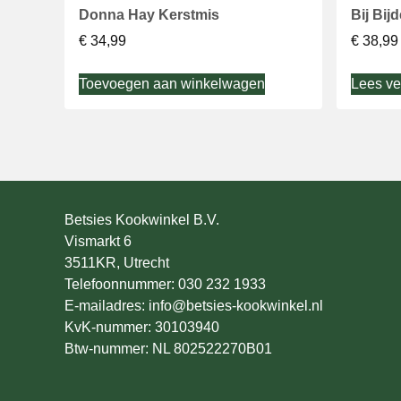
Donna Hay Kerstmis
Bij Bij
€
34,99
€
38,99
Toevoegen aan winkelwagen
Lees ve
Betsies Kookwinkel B.V.
Vismarkt 6
3511KR, Utrecht
Telefoonnummer: 030 232 1933
E-mailadres: info@betsies-kookwinkel.nl
KvK-nummer: 30103940
Btw-nummer: NL 802522270B01