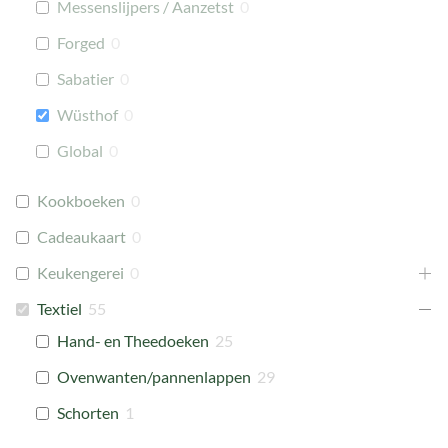
Messenslijpers / Aanzetst
0
Forged
0
Sabatier
0
Wüsthof
0
Global
0
Kookboeken
0
Cadeaukaart
0
Keukengerei
0
Textiel
55
Hand- en Theedoeken
25
Ovenwanten/pannenlappen
29
Schorten
1