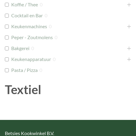
Koffie / Thee
0
Cocktail en Bar
0
Keukenmachines
0
Peper - Zoutmolens
0
Bakgerei
0
Keukenapparatuur
0
Pasta / Pizza
0
Textiel
Betsies Kookwinkel B.V.