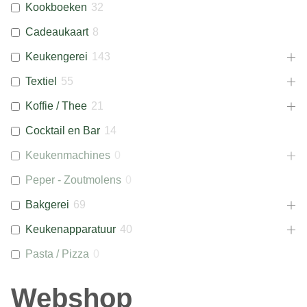
Kookboeken
32
Cadeaukaart
8
Keukengerei
143
Textiel
55
Koffie / Thee
21
Cocktail en Bar
14
Keukenmachines
0
Peper - Zoutmolens
0
Bakgerei
69
Keukenapparatuur
40
Pasta / Pizza
0
Webshop