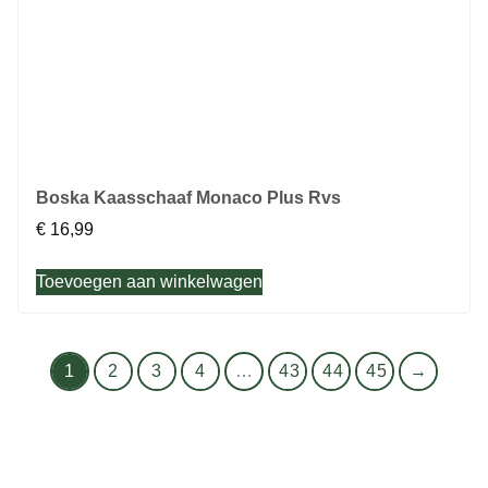
Boska Kaasschaaf Monaco Plus Rvs
€
16,99
Toevoegen aan winkelwagen
1
2
3
4
…
43
44
45
→