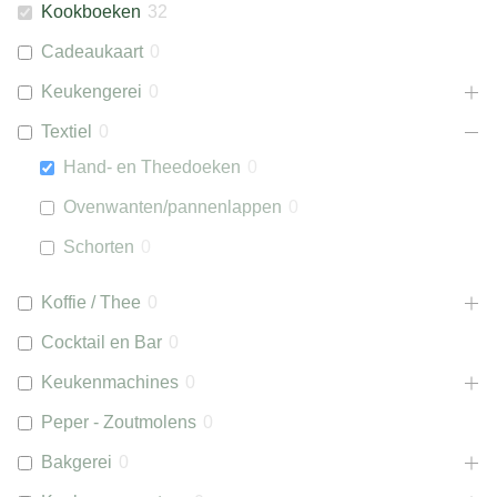
Kookboeken
32
Cadeaukaart
0
Keukengerei
0
Textiel
0
Hand- en Theedoeken
0
Ovenwanten/pannenlappen
0
Schorten
0
Koffie / Thee
0
Cocktail en Bar
0
Keukenmachines
0
Peper - Zoutmolens
0
Bakgerei
0