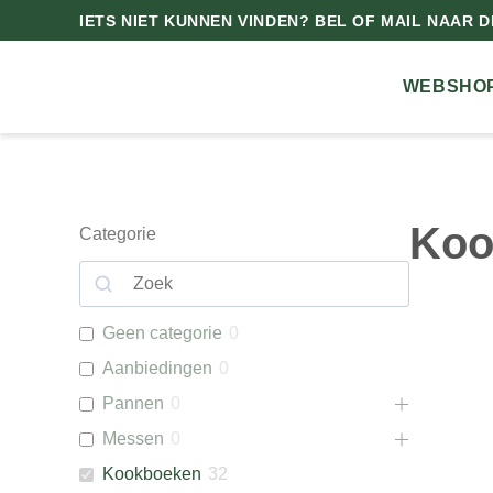
IETS NIET KUNNEN VINDEN? BEL OF MAIL NAAR DE
WEBSHO
Koo
Categorie
Geen categorie
0
Aanbiedingen
0
Pannen
0
Messen
0
Kookboeken
32