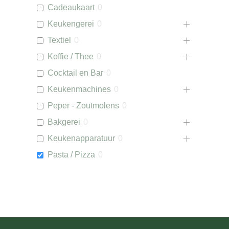
Cadeaukaart
0
Keukengerei
0
Textiel
0
Koffie / Thee
0
Cocktail en Bar
0
Keukenmachines
0
Peper - Zoutmolens
0
Bakgerei
0
Keukenapparatuur
0
Pasta / Pizza
0