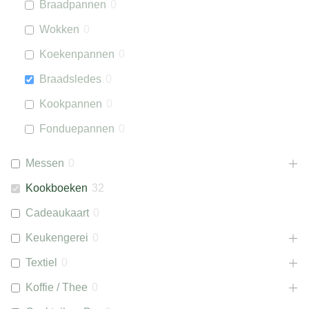
Braadpannen
0
Wokken
0
Koekenpannen
0
Braadsledes
0
Kookpannen
0
Fonduepannen
0
Messen
0
Kookboeken
32
Cadeaukaart
0
Keukengerei
0
Textiel
0
Koffie / Thee
0