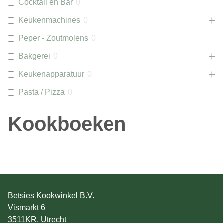
Cocktail en Bar
0
Keukenmachines
0
Peper - Zoutmolens
0
Bakgerei
0
Keukenapparatuur
0
Pasta / Pizza
0
Kookboeken
Betsies Kookwinkel B.V.
Vismarkt 6
3511KR, Utrecht