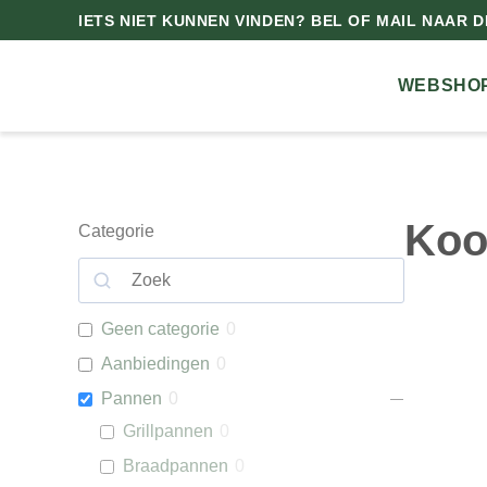
IETS NIET KUNNEN VINDEN? BEL OF MAIL NAAR DE
WEBSHO
Koo
Categorie
Geen categorie
0
Aanbiedingen
0
Pannen
0
Grillpannen
0
Braadpannen
0