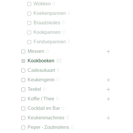
Wokken
0
Koekenpannen
0
Braadsledes
0
Kookpannen
0
Fonduepannen
0
Messen
0
Kookboeken
32
Cadeaukaart
0
Keukengerei
0
Textiel
0
Koffie / Thee
0
Cocktail en Bar
0
Keukenmachines
0
Peper - Zoutmolens
0