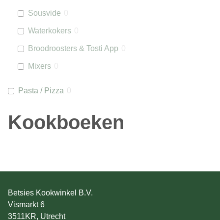
Sousvide
0
Waterkokers
0
Broodroosters & Tosti App
0
Mixers
0
Pasta / Pizza
0
Kookboeken
Betsies Kookwinkel B.V.
Vismarkt 6
3511KR, Utrecht