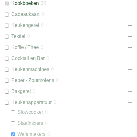
Kookboeken
32
Cadeaukaart
0
Keukengerei
0
Textiel
0
Koffie / Thee
0
Cocktail en Bar
0
Keukenmachines
0
Peper - Zoutmolens
0
Bakgerei
0
Keukenapparatuur
0
Slowcooker
0
Staafmixers
0
Wafelmakers
0