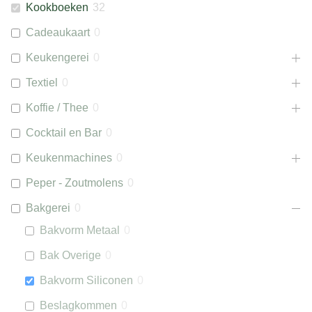
Kookboeken
32
Cadeaukaart
0
Keukengerei
0
Textiel
0
Koffie / Thee
0
Cocktail en Bar
0
Keukenmachines
0
Peper - Zoutmolens
0
Bakgerei
0
Bakvorm Metaal
0
Bak Overige
0
Bakvorm Siliconen
0
Beslagkommen
0