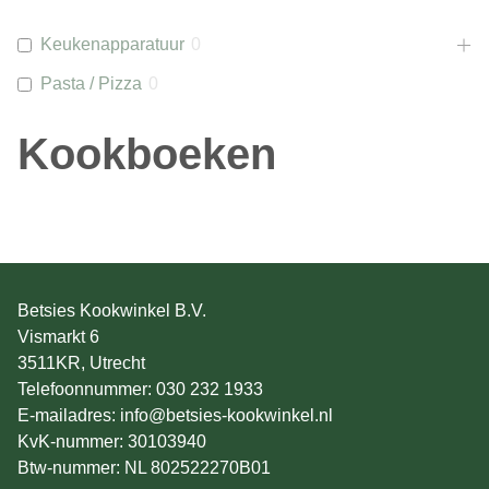
Keukenapparatuur
0
Pasta / Pizza
0
Kookboeken
Betsies Kookwinkel B.V.
Vismarkt 6
3511KR, Utrecht
Telefoonnummer: 030 232 1933
E-mailadres: info@betsies-kookwinkel.nl
KvK-nummer: 30103940
Btw-nummer: NL 802522270B01