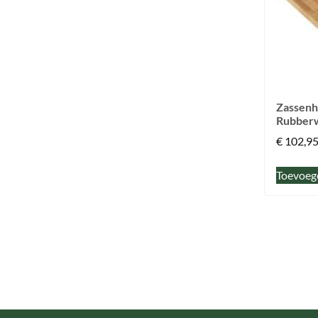
Zassen
Rubber
€
102,9
Toevoeg