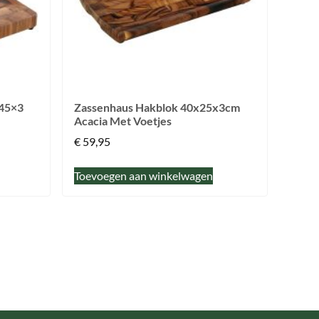
 45×3
Zassenhaus Hakblok 40x25x3cm
Acacia Met Voetjes
€
59,95
Toevoegen aan winkelwagen