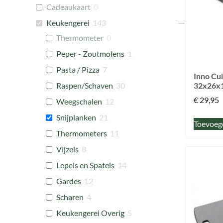
Cadeaukaart
0
Keukengerei
143
Thermometer
0
Peper - Zoutmolens
1
Pasta / Pizza
7
Inno Cui
Raspen/Schaven
30
32x26x1
€
29,95
Weegschalen
12
Snijplanken
21
Toevoeg
Thermometers
11
Vijzels
8
Lepels en Spatels
14
Gardes
12
Scharen
4
Keukengerei Overig
5