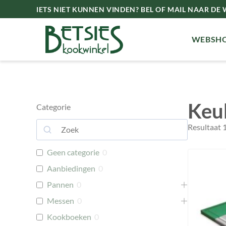
IETS NIET KUNNEN VINDEN? BEL OF MAIL NAAR DE W
WEBSH
Keu
Categorie
Resultaat 
Geen categorie
0
Aanbiedingen
0
Pannen
0
Messen
0
Kookboeken
0