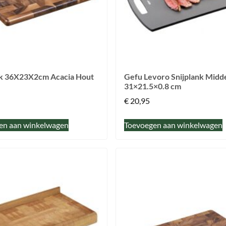
nk 36X23X2cm Acacia Hout
Gefu Levoro Snijplank Midd
31×21.5×0.8 cm
€
20,95
en aan winkelwagen
Toevoegen aan winkelwagen