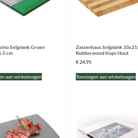
sino Snijplank Groen
Zassenhaus Snijplank 33x2
.5 cm
Rubberwood Kops Hout
€
24,95
en aan winkelwagen
Toevoegen aan winkelwagen