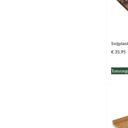
Snijpla
€
35,95
Toevoeg