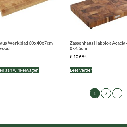
haus Werkblad 60x40x7cm
Zassenhaus Hakblok Acacia
wood
0x4,5cm
5
€
109,95
en aan winkelwagen
Lees verder
1
2
→