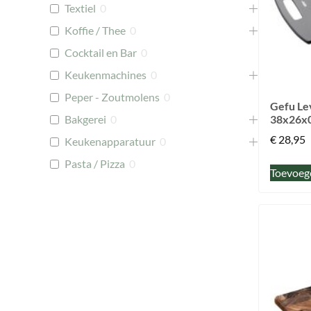
Textiel
0
Koffie / Thee
0
Cocktail en Bar
0
Keukenmachines
0
Peper - Zoutmolens
0
Gefu Le
38x26x
Bakgerei
0
€
28,95
Keukenapparatuur
0
Pasta / Pizza
0
Toevoeg