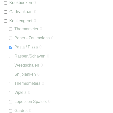
Kookboeken
0
Cadeaukaart
0
Keukengerei
0
Thermometer
0
Peper - Zoutmolens
0
Pasta / Pizza
0
Raspen/Schaven
0
Weegschalen
0
Snijplanken
0
Thermometers
0
Vijzels
0
Lepels en Spatels
0
Gardes
0