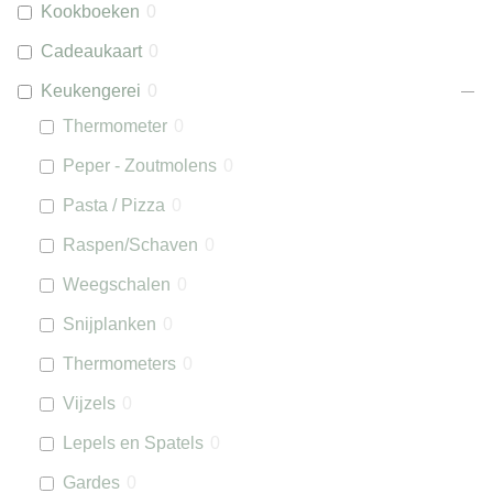
Kookboeken
0
Cadeaukaart
0
Keukengerei
0
Thermometer
0
Peper - Zoutmolens
0
Pasta / Pizza
0
Raspen/Schaven
0
Weegschalen
0
Snijplanken
0
Thermometers
0
Vijzels
0
Lepels en Spatels
0
Gardes
0