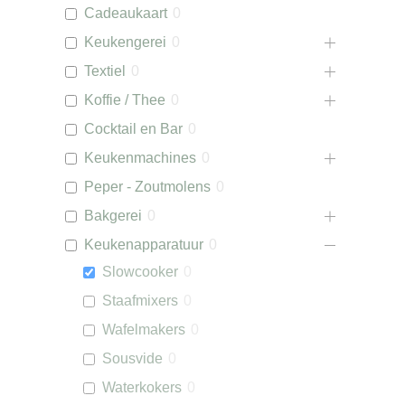
Cadeaukaart
0
Keukengerei
0
Textiel
0
Koffie / Thee
0
Cocktail en Bar
0
Keukenmachines
0
Peper - Zoutmolens
0
Bakgerei
0
Keukenapparatuur
0
Slowcooker
0
Staafmixers
0
Wafelmakers
0
Sousvide
0
Waterkokers
0