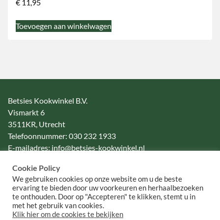
€
11,95
Toevoegen aan winkelwagen
Betsies Kookwinkel B.V.
Vismarkt 6
3511KR, Utrecht
Telefoonnummer: 030 232 1933
E-mailadres: info@betsies-kookwinkel.nl
KvK-nummer: 30103940
Cookie Policy
Btw-nummer: NL 802522270B01
We gebruiken cookies op onze website om u de beste
ervaring te bieden door uw voorkeuren en herhaalbezoeken
te onthouden. Door op "Accepteren" te klikken, stemt u in
Algemene voorwaarden
met het gebruik van cookies.
Privacybeleid
Klik hier om de cookies te bekijken