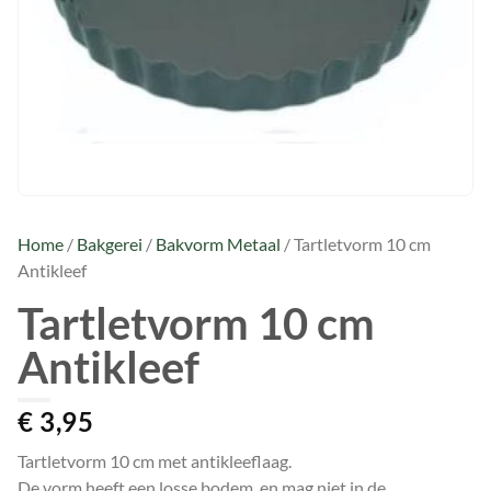
Home
/
Bakgerei
/
Bakvorm Metaal
/ Tartletvorm 10 cm
Antikleef
Tartletvorm 10 cm
Antikleef
€
3,95
Tartletvorm 10 cm met antikleeflaag.
De vorm heeft een losse bodem, en mag niet in de