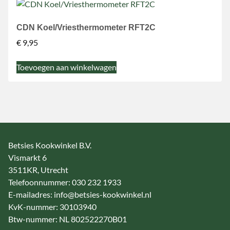
CDN Koel/Vriesthermometer RFT2C
€
9,95
Toevoegen aan winkelwagen
Betsies Kookwinkel B.V.
Vismarkt 6
3511KR, Utrecht
Telefoonnummer: 030 232 1933
E-mailadres: info@betsies-kookwinkel.nl
KvK-nummer: 30103940
Btw-nummer: NL 802522270B01