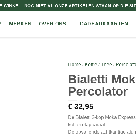
 WINKEL, NOG NIET AL ONZE ARTIKELEN STAAN OP DIE SITE
P
MERKEN
OVER ONS
CADEAUKAARTEN
Home
/
Koffie / Thee
/
Percolato
Bialetti Mo
Percolator
€
32,95
De Bialetti 2-kop Moka Express
koffiezetapparaat.
De opvallende achtkantige alum