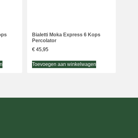
ops
Bialetti Moka Express 6 Kops
Percolator
€
45,95
n
Toevoegen aan winkelwagen