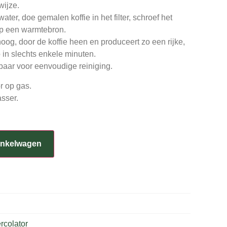
wijze.
ater, doe gemalen koffie in het filter, schroef het
op een warmtebron.
og, door de koffie heen en produceert zo een rijke,
 in slechts enkele minuten.
aar voor eenvoudige reiniging.
r op gas.
sser.
inkelwagen
rcolator