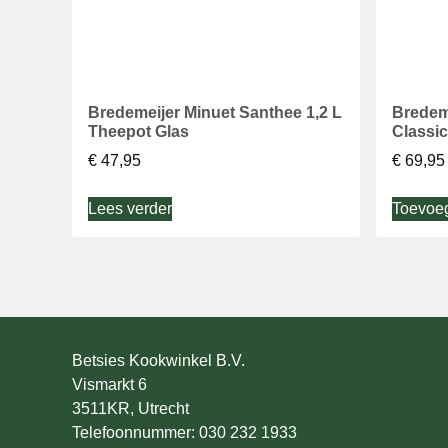
Bredemeijer Minuet Santhee 1,2 L
Bredem
Theepot Glas
Classic
€
47,95
€
69,95
Lees verder
Toevoe
Betsies Kookwinkel B.V.
Vismarkt 6
3511KR, Utrecht
Telefoonnummer: 030 232 1933