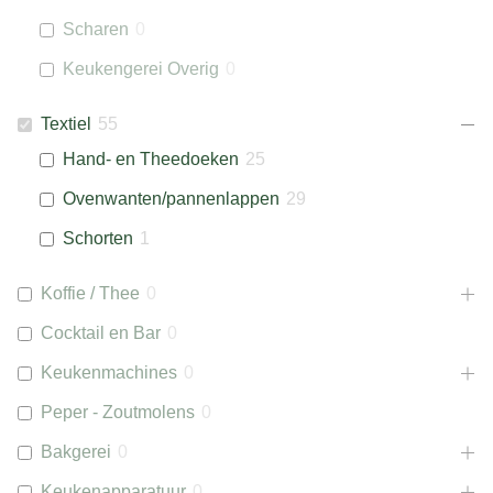
Scharen
0
Keukengerei Overig
0
Textiel
55
Hand- en Theedoeken
25
Ovenwanten/pannenlappen
29
Schorten
1
Koffie / Thee
0
Cocktail en Bar
0
Keukenmachines
0
Peper - Zoutmolens
0
Bakgerei
0
Keukenapparatuur
0