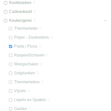
Kookboeken
0
Cadeaukaart
0
Keukengerei
0
Thermometer
0
Peper - Zoutmolens
0
Pasta / Pizza
0
Raspen/Schaven
0
Weegschalen
0
Snijplanken
0
Thermometers
0
Vijzels
0
Lepels en Spatels
0
Gardes
0