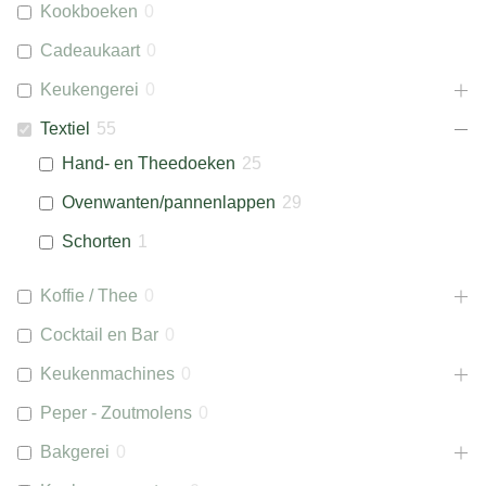
Kookboeken
0
Cadeaukaart
0
Keukengerei
0
Textiel
55
Hand- en Theedoeken
25
Ovenwanten/pannenlappen
29
Schorten
1
Koffie / Thee
0
Cocktail en Bar
0
Keukenmachines
0
Peper - Zoutmolens
0
Bakgerei
0