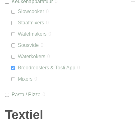
Keukenapparatuur
0
Slowcooker
0
Staafmixers
0
Wafelmakers
0
Sousvide
0
Waterkokers
0
Broodroosters & Tosti App
0
Mixers
0
Pasta / Pizza
0
Textiel