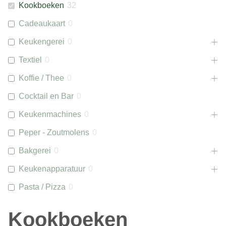
Kookboeken
32
Cadeaukaart
0
Keukengerei
0
Textiel
0
Koffie / Thee
0
Cocktail en Bar
0
Keukenmachines
0
Peper - Zoutmolens
0
Bakgerei
0
Keukenapparatuur
0
Pasta / Pizza
0
Kookboeken