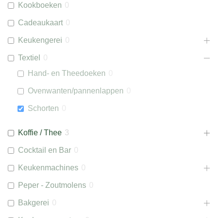
Kookboeken
0
Cadeaukaart
0
Keukengerei
0
Textiel
0
Hand- en Theedoeken
0
Ovenwanten/pannenlappen
0
Schorten
0
Koffie / Thee
3
Cocktail en Bar
0
Keukenmachines
0
Peper - Zoutmolens
0
Bakgerei
0