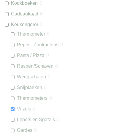
Kookboeken
0
Cadeaukaart
0
Keukengerei
0
Thermometer
0
Peper - Zoutmolens
0
Pasta / Pizza
0
Raspen/Schaven
0
Weegschalen
0
Snijplanken
0
Thermometers
0
Vijzels
0
Lepels en Spatels
0
Gardes
0