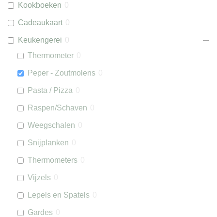
Kookboeken
0
Cadeaukaart
0
Keukengerei
0
Thermometer
0
Peper - Zoutmolens
0
Pasta / Pizza
0
Raspen/Schaven
0
Weegschalen
0
Snijplanken
0
Thermometers
0
Vijzels
0
Lepels en Spatels
0
Gardes
0