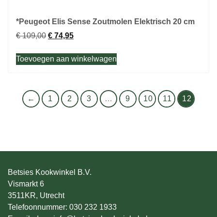
*Peugeot Elis Sense Zoutmolen Elektrisch 20 cm
€
109,00
€
74,95
Toevoegen aan winkelwagen
←
1
2
3
…
9
10
11
12
Betsies Kookwinkel B.V.
Vismarkt 6
3511KR, Utrecht
Telefoonnummer: 030 232 1933