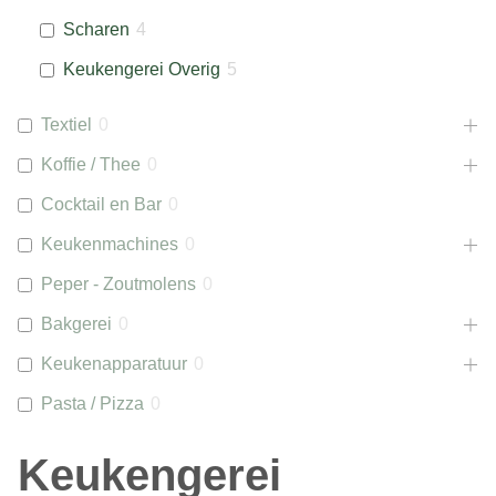
Scharen
4
Keukengerei Overig
5
Textiel
0
Koffie / Thee
0
Cocktail en Bar
0
Keukenmachines
0
Peper - Zoutmolens
0
Bakgerei
0
Keukenapparatuur
0
Pasta / Pizza
0
Keukengerei