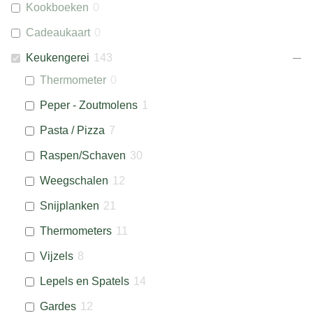
Kookboeken
0
Cadeaukaart
0
Keukengerei
143
Thermometer
0
Peper - Zoutmolens
1
Pasta / Pizza
7
Raspen/Schaven
30
Weegschalen
12
Snijplanken
21
Thermometers
11
Vijzels
8
Lepels en Spatels
14
Gardes
12