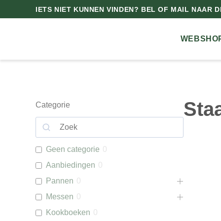
IETS NIET KUNNEN VINDEN? BEL OF MAIL NAAR DE
WEBSHO
Sta
Categorie
Geen categorie
0
Aanbiedingen
0
Pannen
0
Messen
0
Kookboeken
0