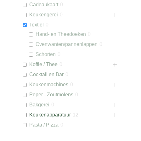
Cadeaukaart
0
Keukengerei
0
Textiel
0
Hand- en Theedoeken
0
Ovenwanten/pannenlappen
0
Schorten
0
Koffie / Thee
0
Cocktail en Bar
0
Keukenmachines
0
Peper - Zoutmolens
0
Bakgerei
0
Keukenapparatuur
12
Pasta / Pizza
0